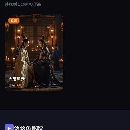
共找到
1
部影视作品
推荐
大唐风云
古装
|
8.7
悠悠色影院