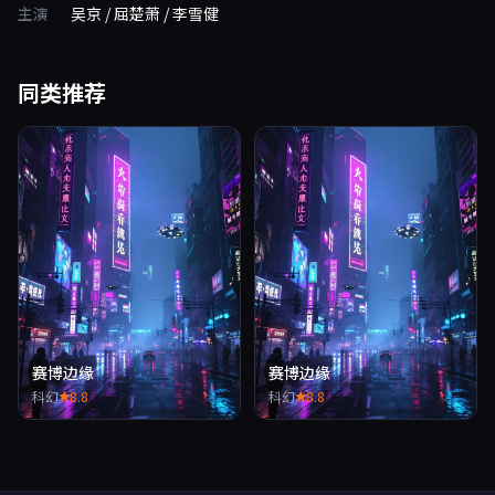
主演
吴京 / 屈楚萧 / 李雪健
同类推荐
赛博边缘
赛博边缘
科幻
8.8
科幻
8.8