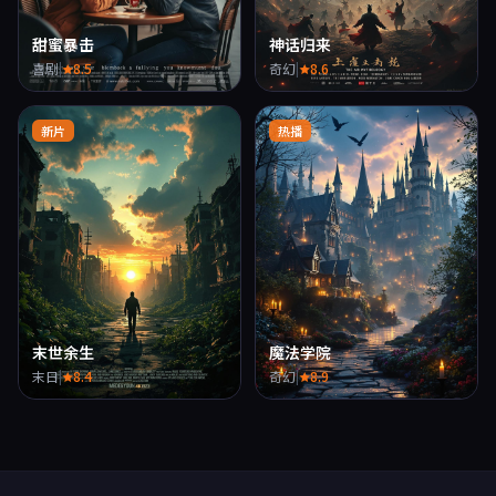
甜蜜暴击
神话归来
喜剧
|
8.5
奇幻
|
8.6
新片
热播
末世余生
魔法学院
末日
|
8.4
奇幻
|
8.9