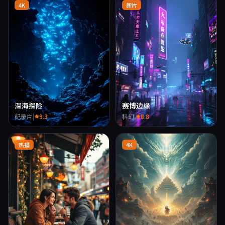
4K
新片
深海探险
赛博边缘
纪录片
|
9.3
科幻
|
8.8
热播
4K