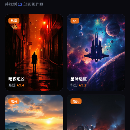
共找到
12
部影视作品
热播
4K
暗夜追凶
星际远征
悬疑
|
9.4
科幻
|
9.2
高分
新片