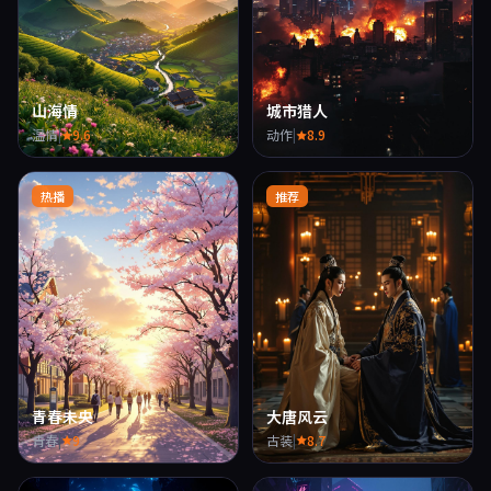
山海情
城市猎人
温情
|
9.6
动作
|
8.9
热播
推荐
青春未央
大唐风云
青春
|
9
古装
|
8.7